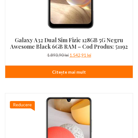
Galaxy A32 Dual Sim Fizic 128GB 5G Negru
Awesome Black 6GB RAM – Cod Produs: 51192
Prețul
Prețul
1.893,90
lei
1.542,91
lei
inițial
curent
a
este:
Citește mai mult
fost:
1.542,91 lei.
1.893,90 lei.
Reducere