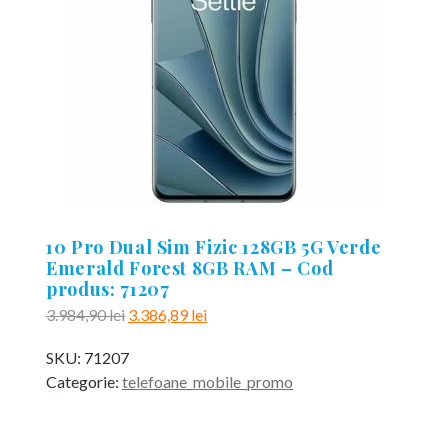
10 Pro Dual Sim Fizic 128GB 5G Verde
Emerald Forest 8GB RAM – Cod
produs: 71207
Prețul
Prețul
3.984,90
lei
3.386,89
lei
inițial
curent
SKU:
71207
a
este:
Categorie:
telefoane_mobile_promo
fost:
3.386,89 lei.
3.984,90 lei.