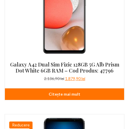
Galaxy A42 Dual Sim Fizic 128GB 5G Alb Prism
Dot White 6GB RAM – Cod Produs: 47796
Prețul
Prețul
2.136,90
lei
1.879,90
lei
inițial
curent
a
este:
Citește mai mult
fost:
1.879,90 lei.
2.136,90 lei.
Reducere