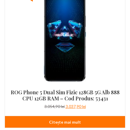
ROG Phone 5 Dual Sim Fizic 128GB 5G Alb 888
CPU 12GB RAM – Cod Produs: 53431
Prețul
Prețul
3.054,90
lei
3.037,90
lei
inițial
curent
a
este:
Citește mai mult
fost:
3.037,90 lei.
3.054,90 lei.