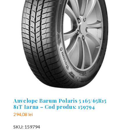
Anvelope Barum Polaris 5 165/65R15
81T Iarna – Cod produs: 159794
294,08
lei
SKU:
159794