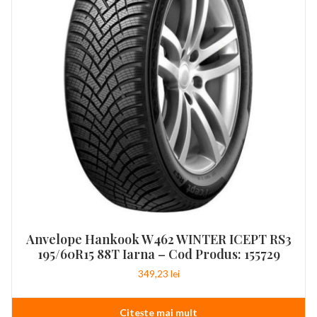
Anvelope Hankook W462 WINTER ICEPT RS3
195/60R15 88T Iarna – Cod Produs: 155729
349,23
lei
Citește mai mult