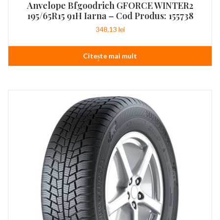
Anvelope Bfgoodrich GFORCE WINTER2
195/65R15 91H Iarna – Cod Produs: 155738
348,13
lei
Citește mai mult