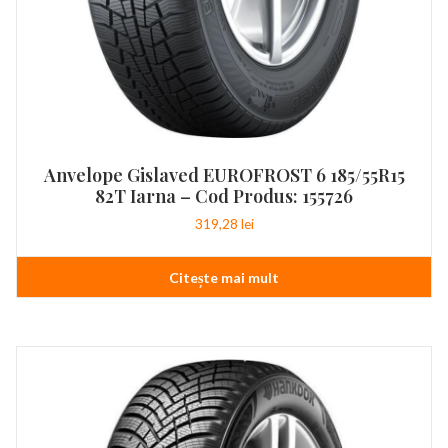
Anvelope Gislaved EUROFROST 6 185/55R15
82T Iarna – Cod Produs: 155726
319,28
lei
Citește mai mult