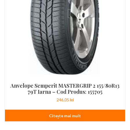
Anvelope Semperit MASTERGRIP 2 155/80R13
79T Iarna – Cod Produs: 155705
246,05
lei
Citește mai mult