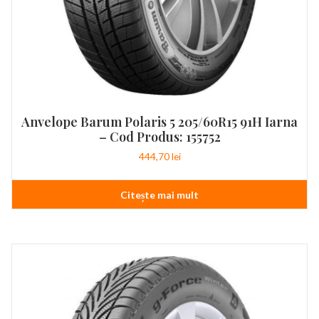
Anvelope Barum Polaris 5 205/60R15 91H Iarna
– Cod Produs: 155752
444,70
lei
Citește mai mult