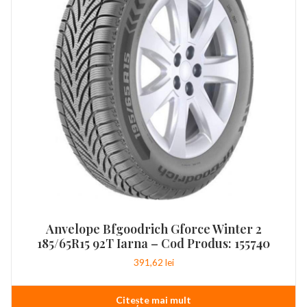
Anvelope Bfgoodrich Gforce Winter 2
185/65R15 92T Iarna – Cod Produs: 155740
391,62
lei
Citește mai mult