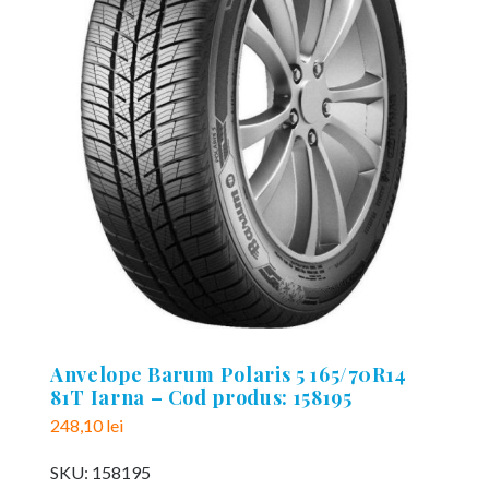
Anvelope Barum Polaris 5 165/70R14
81T Iarna – Cod produs: 158195
248,10
lei
SKU:
158195