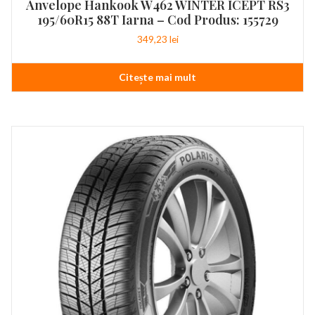
Anvelope Hankook W462 WINTER ICEPT RS3
195/60R15 88T Iarna – Cod Produs: 155729
349,23
lei
Citește mai mult