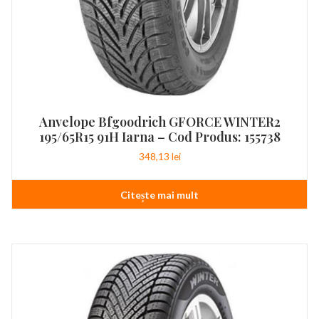
Anvelope Bfgoodrich GFORCE WINTER2
195/65R15 91H Iarna – Cod Produs: 155738
348,13
lei
Citește mai mult