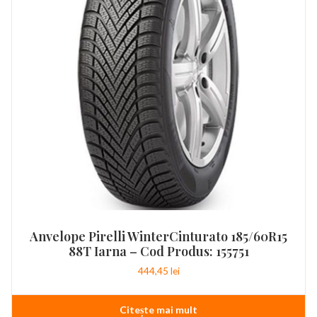
Anvelope Pirelli WinterCinturato 185/60R15
88T Iarna – Cod Produs: 155751
444,45
lei
Citește mai mult