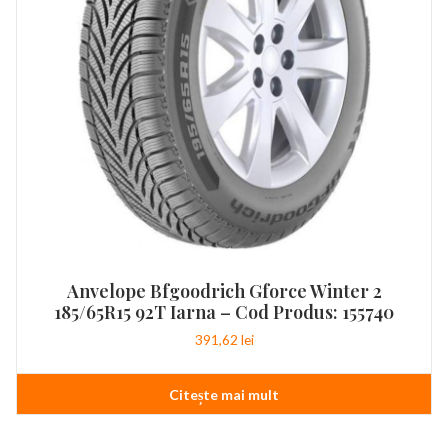
Anvelope Bfgoodrich Gforce Winter 2
185/65R15 92T Iarna – Cod Produs: 155740
391,62
lei
Citește mai mult