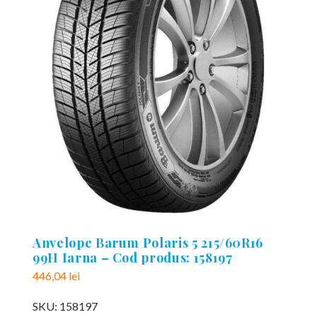
Anvelope Barum Polaris 5 215/60R16
99H Iarna – Cod produs: 158197
446,04
lei
SKU:
158197