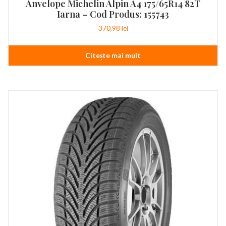
Anvelope Michelin Alpin A4 175/65R14 82T
Iarna – Cod Produs: 155743
370,98
lei
Citește mai mult