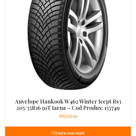
Anvelope Hankook W462 Winter Icept Rs3
205/55R16 91T Iarna – Cod Produs: 155749
402,05
lei
Citește mai mult