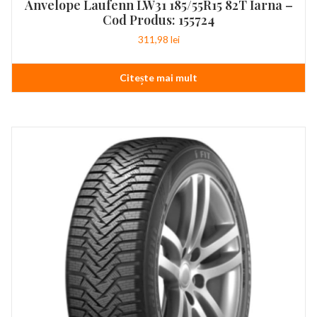
Anvelope Laufenn LW31 185/55R15 82T Iarna –
Cod Produs: 155724
311,98
lei
Citește mai mult