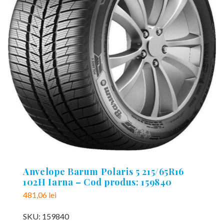
Anvelope Barum Polaris 5 215/65R16
102H Iarna – Cod produs: 159840
481,06
lei
SKU:
159840