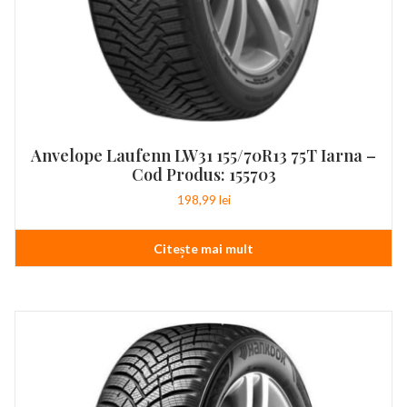
Anvelope Laufenn LW31 155/70R13 75T Iarna –
Cod Produs: 155703
198,99
lei
Citește mai mult