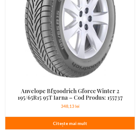
Anvelope Bfgoodrich Gforce Winter 2
195/65R15 95T Iarna – Cod Produs: 155737
348,13
lei
Citește mai mult