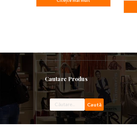
Citește mai mult
Cautare Produs
Caută
după: