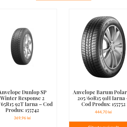
Anvelope Dunlop SP
Anvelope Barum Polari
Winter Response 2
205/60R15 91H Iarna 
/65R15 92T Iarna – Cod
Cod Produs: 155752
Produs: 155742
444,70
lei
369,96
lei