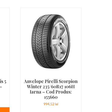
s 5
Anvelope Pirelli Scorpion
–
Winter 235/60R17 106H
Iarna – Cod Produs:
155660
994,52
lei