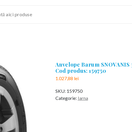
Anvelope Barum SNOVANIS 3 
Cod produs: 159750
1.027,88
lei
SKU:
159750
Categorie:
Iarna