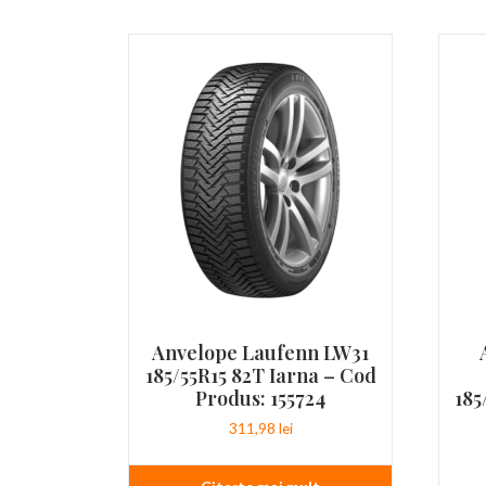
Anvelope Laufenn LW31
185/55R15 82T Iarna – Cod
Produs: 155724
185
311,98
lei