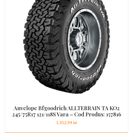
Anvelope Bfgoodrich ALLTERRAIN TA KO2
245/75R17 121/118S Vara – Cod Produs: 157816
1.352,94
lei