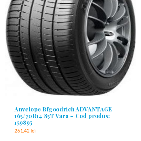
Anvelope Bfgoodrich ADVANTAGE
165/70R14 85T Vara – Cod produs:
159895
261,42
lei