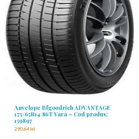
Anvelope Bfgoodrich ADVANTAGE
175/65R14 86T Vara – Cod produs:
159897
290,64
lei