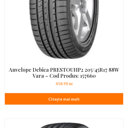
Anvelope Debica PRESTOUHP2 205/45R17 88W
Vara – Cod Produs: 157660
458,98
lei
Citește mai mult