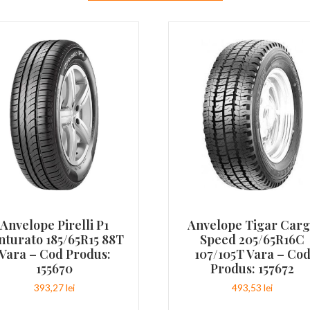
Anvelope Pirelli P1
Anvelope Tigar Car
nturato 185/65R15 88T
Speed 205/65R16C
Vara – Cod Produs:
107/105T Vara – Co
155670
Produs: 157672
393,27
lei
493,53
lei