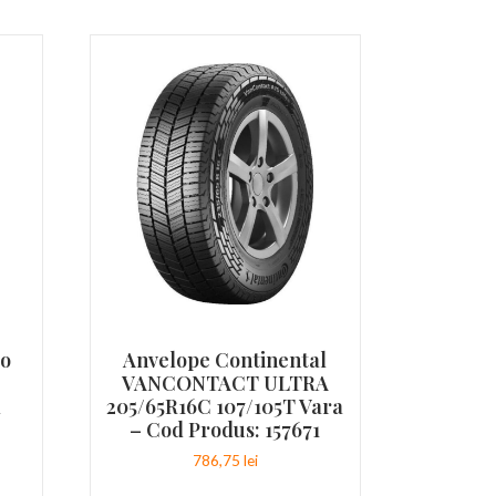
go
Anvelope Continental
VANCONTACT ULTRA
d
205/65R16C 107/105T Vara
– Cod Produs: 157671
786,75
lei