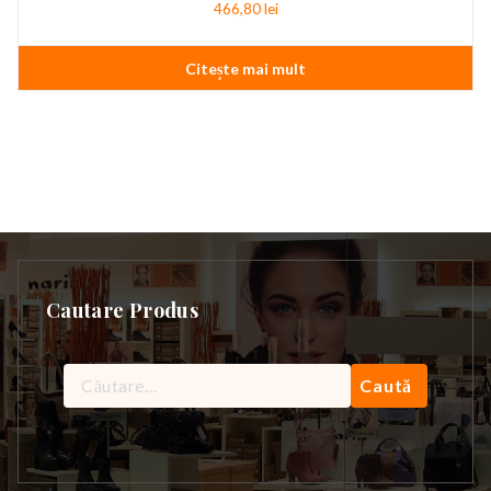
466,80
lei
Citește mai mult
Cautare Produs
Caută
după: