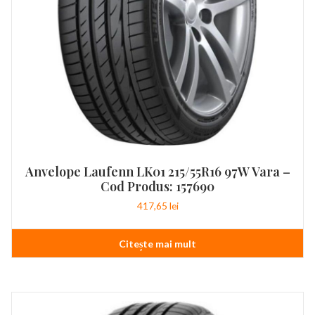
Anvelope Laufenn LK01 215/55R16 97W Vara –
Cod Produs: 157690
417,65
lei
Citește mai mult