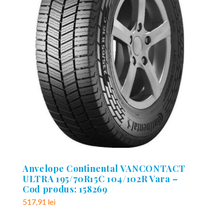
Anvelope Continental VANCONTACT
ULTRA 195/70R15C 104/102R Vara –
Cod produs: 158269
517,91
lei