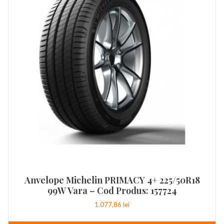
Anvelope Michelin PRIMACY 4+ 225/50R18
99W Vara – Cod Produs: 157724
1.077,86
lei