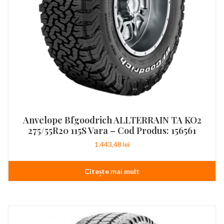
Anvelope Bfgoodrich ALLTERRAIN TA KO2
275/55R20 115S Vara – Cod Produs: 156561
1.443,48
lei
Citește mai mult