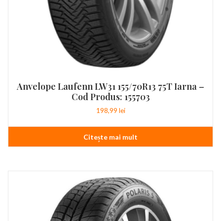
Anvelope Laufenn LW31 155/70R13 75T Iarna –
Cod Produs: 155703
198,99
lei
Citește mai mult