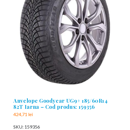
Anvelope Goodyear UG9+ 185/60R14
82T Iarna – Cod produs: 159356
424,71
lei
SKU:
159356