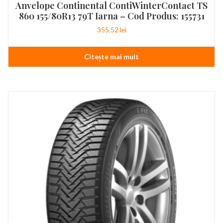
Anvelope Continental ContiWinterContact TS
860 155/80R13 79T Iarna – Cod Produs: 155731
355,52
lei
Citește mai mult