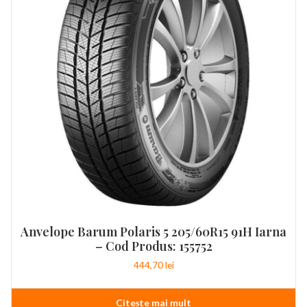
Anvelope Barum Polaris 5 205/60R15 91H Iarna
– Cod Produs: 155752
444,70
lei
Citește mai mult