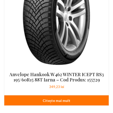
Anvelope Hankook W462 WINTER ICEPT RS3
195/60R15 88T Iarna – Cod Produs: 155729
349,23
lei
Citește mai mult