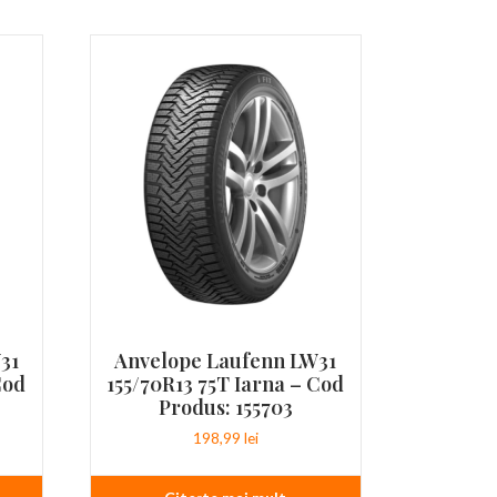
31
Anvelope Laufenn LW31
Cod
155/70R13 75T Iarna – Cod
Produs: 155703
198,99
lei