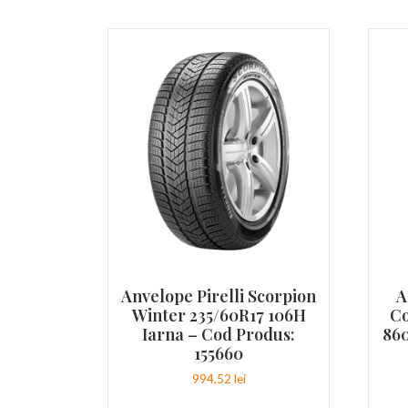
Anvelope Pirelli Scorpion
A
Winter 235/60R17 106H
Co
Iarna – Cod Produs:
860
155660
994,52
lei