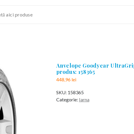
Anvelope Goodyear UltraGrip
produs: 158365
448,96
lei
SKU:
158365
Categorie:
Iarna