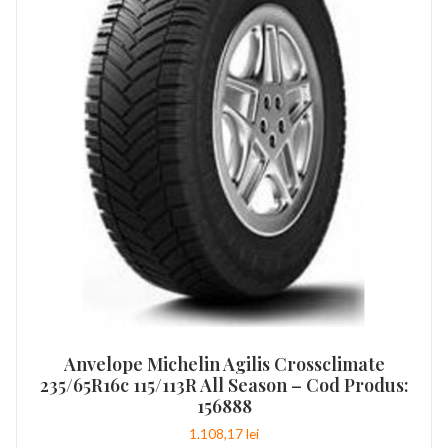
Anvelope Michelin Agilis Crossclimate
235/65R16c 115/113R All Season – Cod Produs:
156888
1.108,17
lei