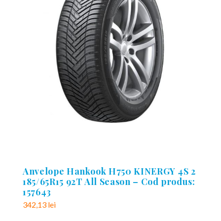
Anvelope Hankook H750 KINERGY 4S 2
185/65R15 92T All Season – Cod produs:
157643
342,13
lei