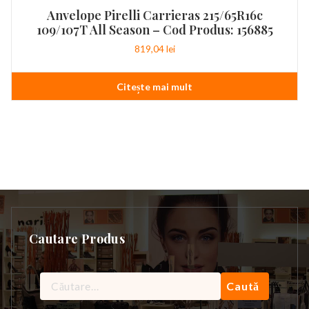
Anvelope Pirelli Carrieras 215/65R16c
109/107T All Season – Cod Produs: 156885
819,04
lei
Citește mai mult
Cautare Produs
Caută
după: