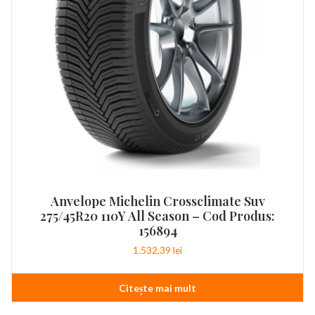
Anvelope Michelin Crossclimate Suv
275/45R20 110Y All Season – Cod Produs:
156894
1.532,39
lei
Citește mai mult