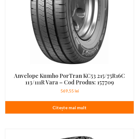
Anvelope Kumho PorTran KC53 215/75R16C
113/111R Vara – Cod Produs: 157709
569,55
lei
Citește mai mult