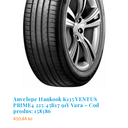
Anvelope Hankook K135 VENTUS
PRIME4 225/45R17 91Y Vara – Cod
produs: 158386
410,44
lei