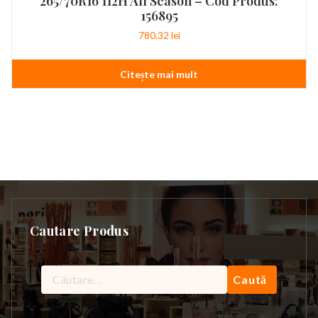
265/70R16 112H All Season – Cod Produs:
156895
780,32
lei
Citește mai mult
Cautare Produs
Caută
după: