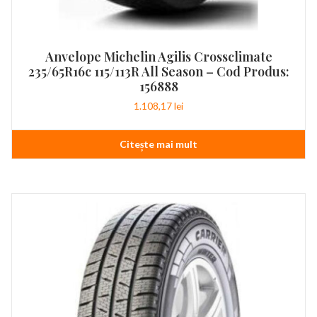
Anvelope Michelin Agilis Crossclimate
235/65R16c 115/113R All Season – Cod Produs:
156888
1.108,17
lei
Citește mai mult