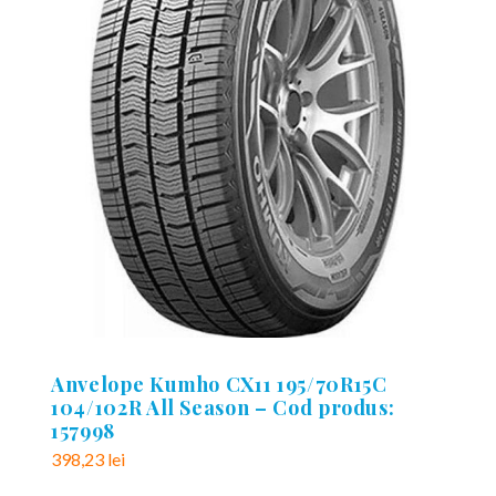
Anvelope Kumho CX11 195/70R15C
104/102R All Season – Cod produs:
157998
398,23
lei