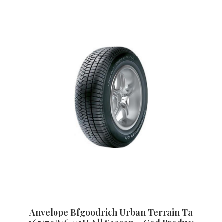
Anvelope Bfgoodrich Urban Terrain Ta