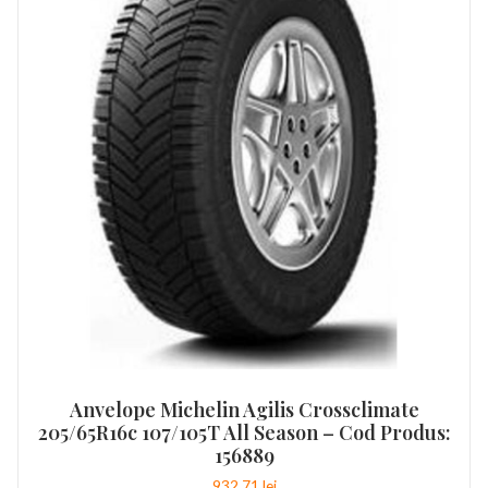
Anvelope Michelin Agilis Crossclimate
205/65R16c 107/105T All Season – Cod Produs:
156889
932,71
lei