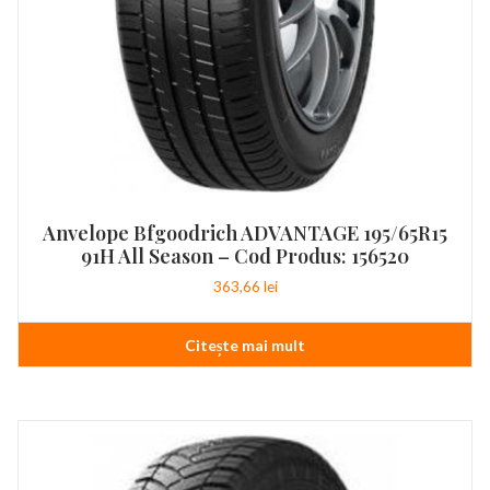
Anvelope Bfgoodrich ADVANTAGE 195/65R15
91H All Season – Cod Produs: 156520
363,66
lei
Citește mai mult