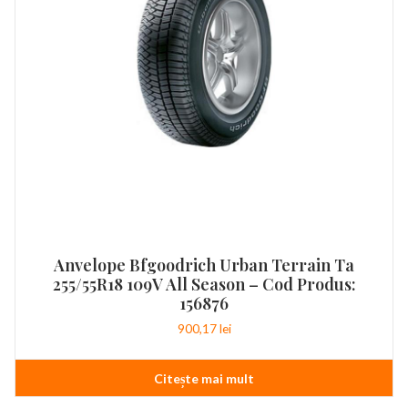
Anvelope Bfgoodrich Urban Terrain Ta
255/55R18 109V All Season – Cod Produs:
156876
900,17
lei
Citește mai mult