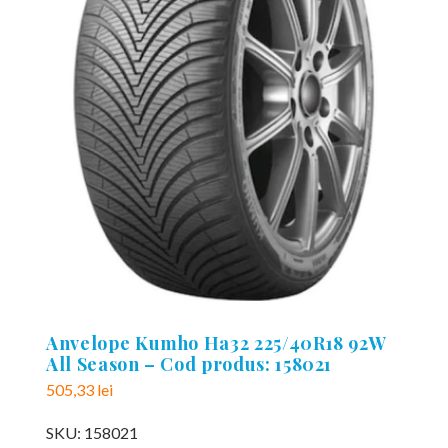
Anvelope Kumho Ha32 225/40R18 92W
All Season – Cod produs: 158021
505,33
lei
SKU:
158021