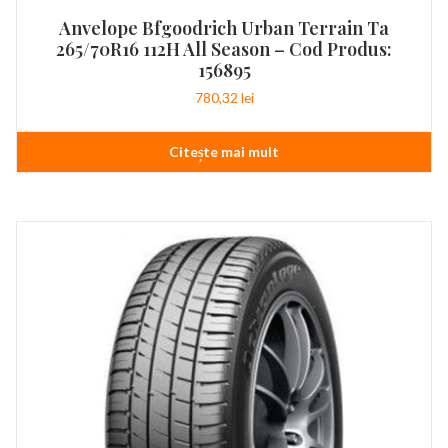
Anvelope Bfgoodrich Urban Terrain Ta
265/70R16 112H All Season – Cod Produs:
156895
780,32
lei
Citește mai mult