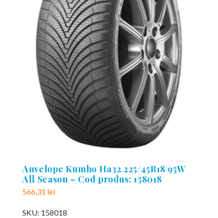
Anvelope Kumho Ha32 225/45R18 95W
All Season – Cod produs: 158018
566,31
lei
SKU:
158018