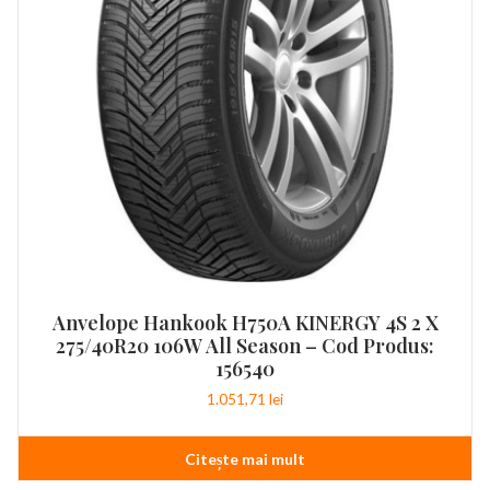
Anvelope Hankook H750A KINERGY 4S 2 X
275/40R20 106W All Season – Cod Produs:
156540
1.051,71
lei
Citește mai mult