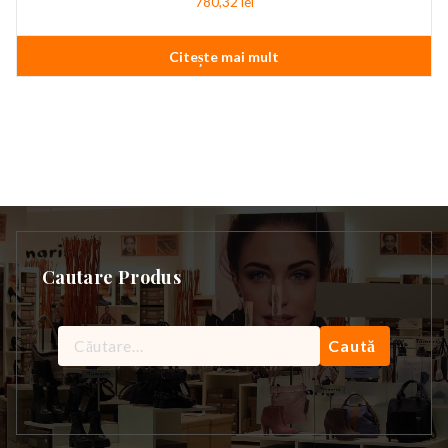
780,32
lei
Citește mai mult
Cautare Produs
Caută
după: