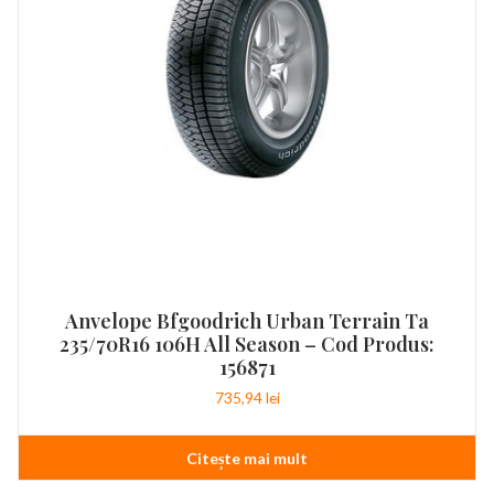
Anvelope Bfgoodrich Urban Terrain Ta
235/70R16 106H All Season – Cod Produs:
156871
735,94
lei
Citește mai mult