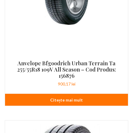
Anvelope Bfgoodrich Urban Terrain Ta
255/55R18 109V All Season – Cod Produs:
156876
900,17
lei
Citește mai mult