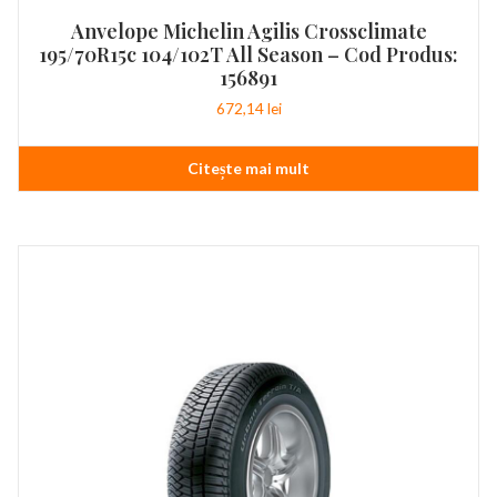
Anvelope Michelin Agilis Crossclimate
195/70R15c 104/102T All Season – Cod Produs:
156891
672,14
lei
Citește mai mult