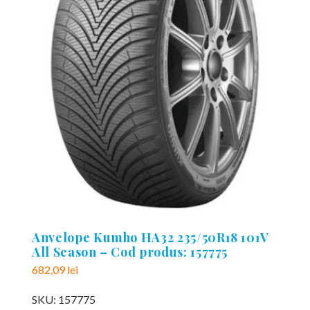
Anvelope Kumho HA32 235/50R18 101V
All Season – Cod produs: 157775
682,09
lei
SKU:
157775