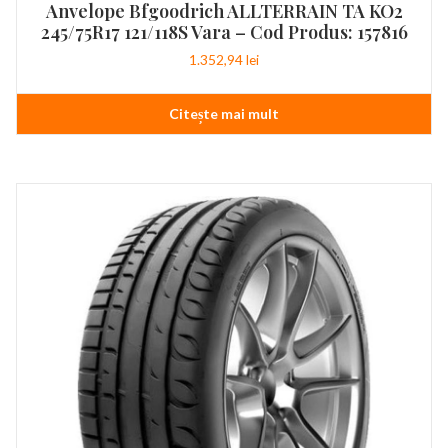
Anvelope Bfgoodrich ALLTERRAIN TA KO2
245/75R17 121/118S Vara – Cod Produs: 157816
1.352,94
lei
Citește mai mult