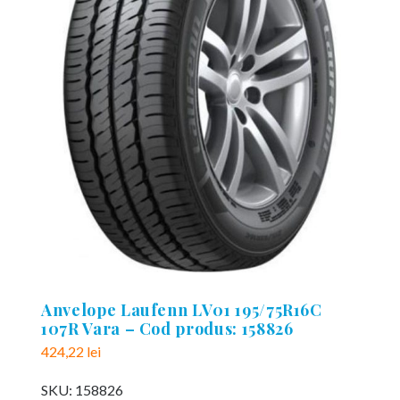
Anvelope Laufenn LV01 195/75R16C
107R Vara – Cod produs: 158826
424,22
lei
SKU:
158826