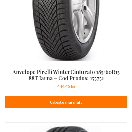
Anvelope Pirelli WinterCinturato 185/60R15
88T Iarna – Cod Produs: 155751
444,45
lei
Citește mai mult