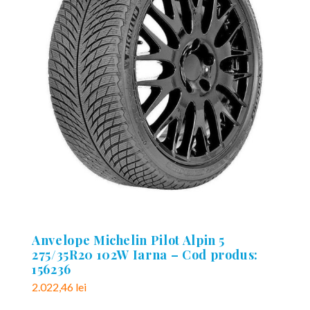
Anvelope Michelin Pilot Alpin 5
275/35R20 102W Iarna – Cod produs:
156236
2.022,46
lei