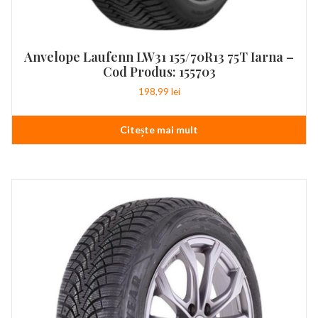
Anvelope Laufenn LW31 155/70R13 75T Iarna –
Cod Produs: 155703
198,99
lei
Citește mai mult