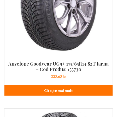
Anvelope Goodyear UG9+ 175/65R14 82T Iarna
– Cod Produs: 155730
332,62
lei
Citește mai mult