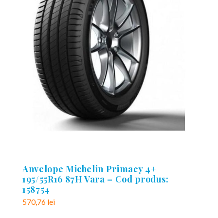
Anvelope Michelin Primacy 4+
195/55R16 87H Vara – Cod produs:
158754
570,76
lei