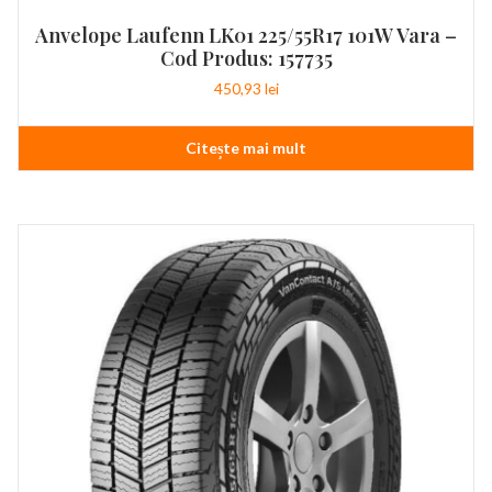
Anvelope Laufenn LK01 225/55R17 101W Vara –
Cod Produs: 157735
450,93
lei
Citește mai mult