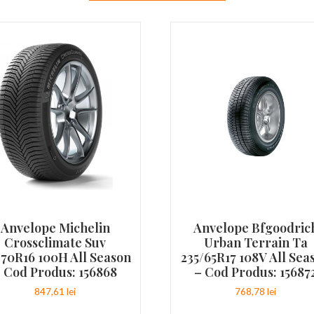
Anvelope Michelin
Anvelope Bfgoodric
Crossclimate Suv
Urban Terrain Ta
/70R16 100H All Season
235/65R17 108V All Sea
 Cod Produs: 156868
– Cod Produs: 15687
847,61
lei
768,78
lei