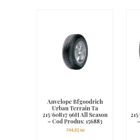
Anvelope Bfgoodrich
Urban Terrain Ta
215/60R17 96H All Season
215
– Cod Produs: 156883
–
744,81
lei