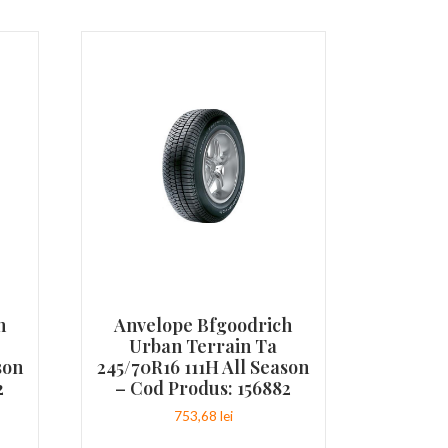
h
Anvelope Bfgoodrich
Urban Terrain Ta
son
245/70R16 111H All Season
2
– Cod Produs: 156882
753,68
lei