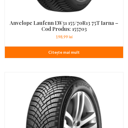
Anvelope Laufenn LW31 155/70R13 75T Iarna –
Cod Produs: 155703
198,99
lei
Citește mai mult