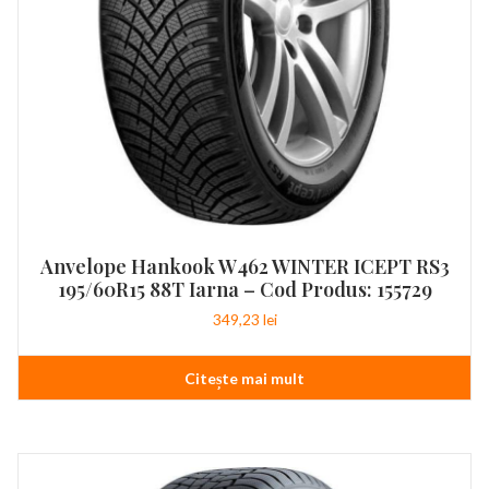
Anvelope Hankook W462 WINTER ICEPT RS3
195/60R15 88T Iarna – Cod Produs: 155729
349,23
lei
Citește mai mult