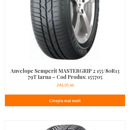
Anvelope Semperit MASTERGRIP 2 155/80R13
79T Iarna – Cod Produs: 155705
246,05
lei
Citește mai mult