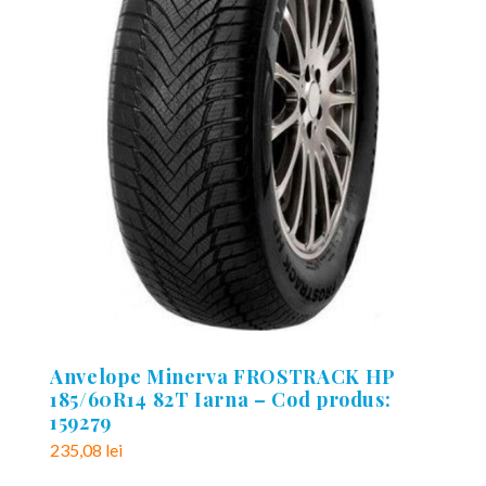
Anvelope Minerva FROSTRACK HP
185/60R14 82T Iarna – Cod produs:
159279
235,08
lei