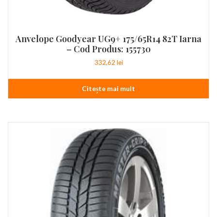
Anvelope Goodyear UG9+ 175/65R14 82T Iarna
– Cod Produs: 155730
332,62
lei
Citește mai mult