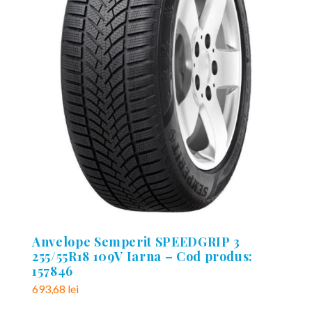
Anvelope Semperit SPEEDGRIP 3
255/55R18 109V Iarna – Cod produs:
157846
693,68
lei