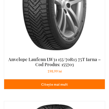
Anvelope Laufenn LW31 155/70R13 75T Iarna –
Cod Produs: 155703
198,99
lei
Citește mai mult