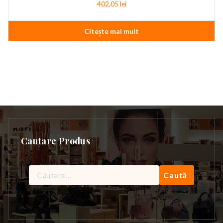
402,05
lei
Citește mai mult
Cautare Produs
Caută
după: