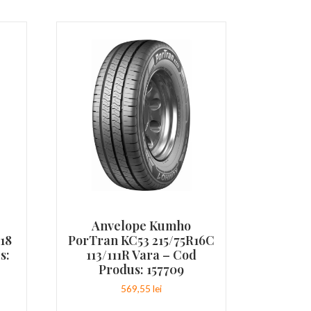
Anvelope Kumho
18
PorTran KC53 215/75R16C
s:
113/111R Vara – Cod
Produs: 157709
569,55
lei