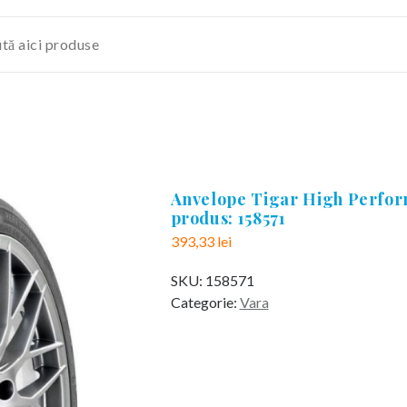
Anvelope Tigar High Perfor
produs: 158571
393,33
lei
SKU:
158571
Categorie:
Vara