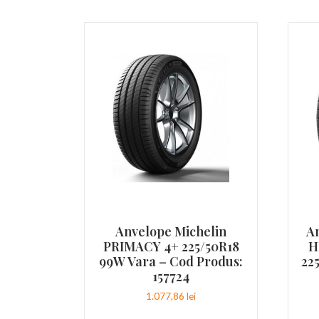
Anvelope Michelin
A
PRIMACY 4+ 225/50R18
H
99W Vara – Cod Produs:
22
157724
1.077,86
lei