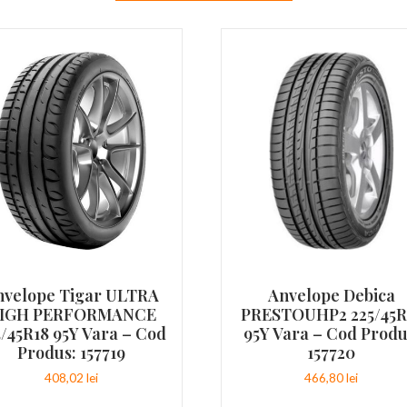
nvelope Tigar ULTRA
Anvelope Debica
IGH PERFORMANCE
PRESTOUHP2 225/45R
5/45R18 95Y Vara – Cod
95Y Vara – Cod Produ
Produs: 157719
157720
408,02
lei
466,80
lei