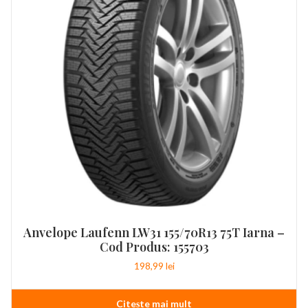
Anvelope Laufenn LW31 155/70R13 75T Iarna –
Cod Produs: 155703
198,99
lei
Citește mai mult