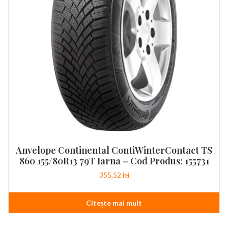
Anvelope Continental ContiWinterContact TS
860 155/80R13 79T Iarna – Cod Produs: 155731
355,52
lei
Citește mai mult