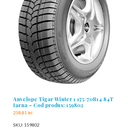
Anvelope Tigar Winter 1 175/70R14 84T
Iarna – Cod produs: 159802
258,81
lei
SKU:
159802