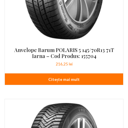
Anvelope Barum POLARIS 5 145/70R13 71T
Iarna – Cod Produs: 155704
216,25
lei
Citește mai mult