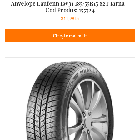
Anvelope Laufenn LW31 185/55R15 82T Iarna –
Cod Produs: 155724
311,98
lei
Citește mai mult