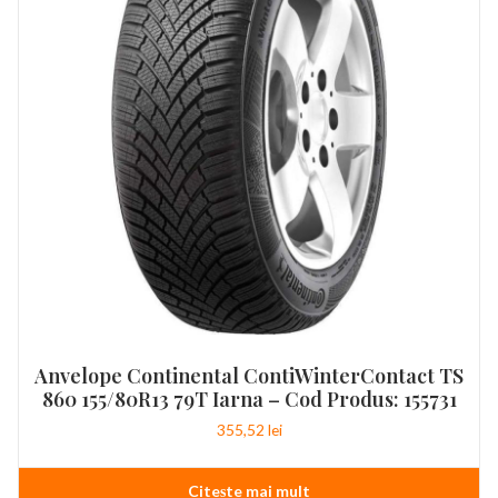
Anvelope Continental ContiWinterContact TS
860 155/80R13 79T Iarna – Cod Produs: 155731
355,52
lei
Citește mai mult