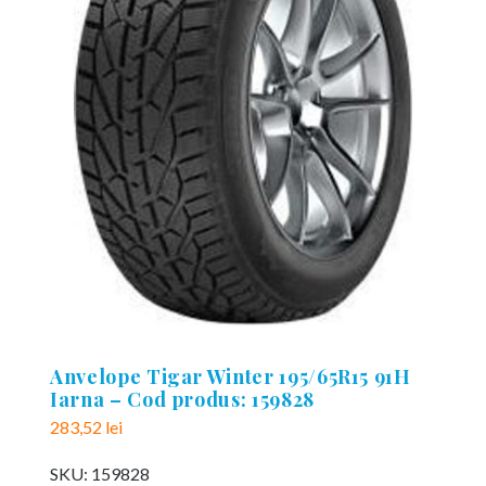
Anvelope Tigar Winter 195/65R15 91H
Iarna – Cod produs: 159828
283,52
lei
SKU:
159828