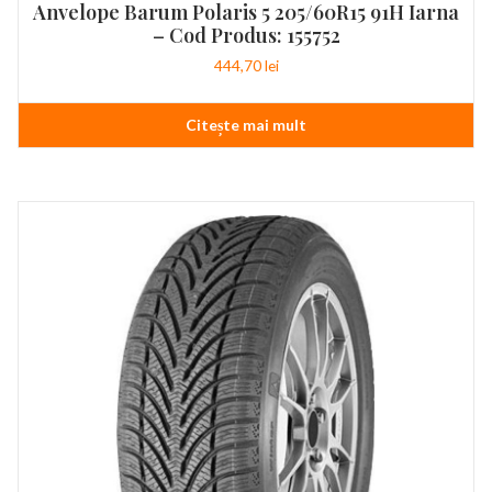
Anvelope Barum Polaris 5 205/60R15 91H Iarna
– Cod Produs: 155752
444,70
lei
Citește mai mult