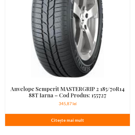
Anvelope Semperit MASTERGRIP 2 185/70R14
88T Iarna – Cod Produs: 155727
345,87
lei
Citește mai mult