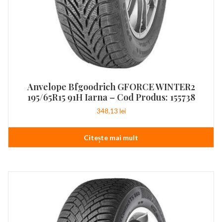
Anvelope Bfgoodrich GFORCE WINTER2
195/65R15 91H Iarna – Cod Produs: 155738
348,13
lei
Citește mai mult