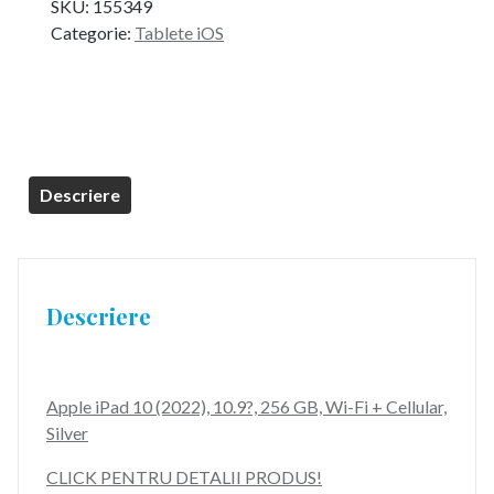
SKU:
155349
a
este:
Categorie:
Tablete iOS
fost:
4.499,99 lei.
4.799,99 lei.
Descriere
Descriere
Apple iPad 10 (2022), 10.9?, 256 GB, Wi-Fi + Cellular,
Silver
CLICK PENTRU DETALII PRODUS!