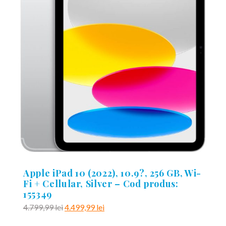
Apple iPad 10 (2022), 10.9?, 256 GB, Wi-
Fi + Cellular, Silver – Cod produs:
155349
Prețul
Prețul
4.799,99
lei
4.499,99
lei
inițial
curent