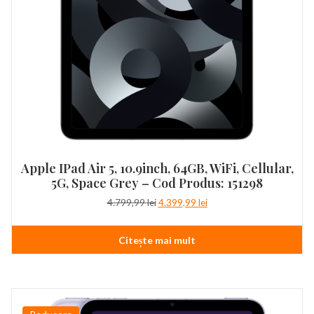
Apple IPad Air 5, 10.9inch, 64GB, WiFi, Cellular,
5G, Space Grey – Cod Produs: 151298
Prețul
Prețul
4.799,99
lei
4.399,99
lei
inițial
curent
a
este:
Citește mai mult
fost:
4.399,99 lei.
4.799,99 lei.