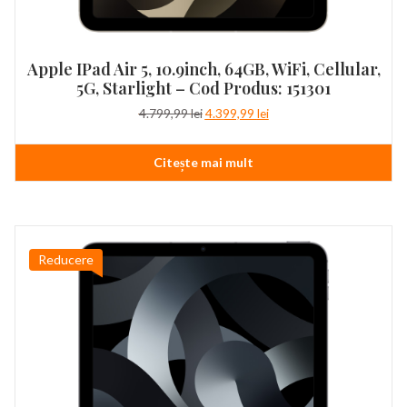
Apple IPad Air 5, 10.9inch, 64GB, WiFi, Cellular,
5G, Starlight – Cod Produs: 151301
Prețul
Prețul
4.799,99
lei
4.399,99
lei
inițial
curent
a
este:
Citește mai mult
fost:
4.399,99 lei.
4.799,99 lei.
Reducere