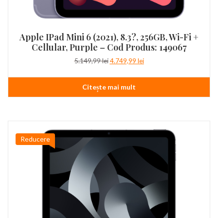
Apple IPad Mini 6 (2021), 8.3?, 256GB, Wi-Fi +
Cellular, Purple – Cod Produs: 149067
Prețul
Prețul
5.149,99
lei
4.749,99
lei
inițial
curent
a
este:
Citește mai mult
fost:
4.749,99 lei.
5.149,99 lei.
Reducere