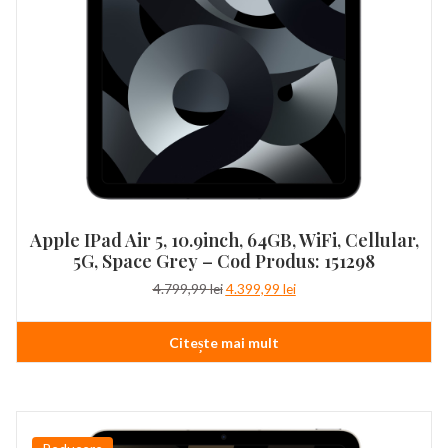
Apple IPad Air 5, 10.9inch, 64GB, WiFi, Cellular,
5G, Space Grey – Cod Produs: 151298
Prețul
Prețul
4.799,99
lei
4.399,99
lei
inițial
curent
a
este:
Citește mai mult
fost:
4.399,99 lei.
4.799,99 lei.