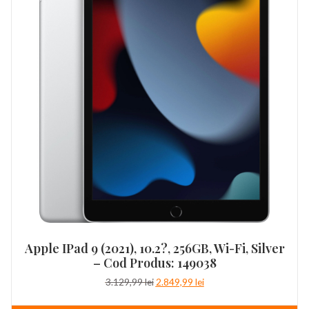
Apple IPad 9 (2021), 10.2?, 256GB, Wi-Fi, Silver
– Cod Produs: 149038
Prețul
Prețul
3.129,99
lei
2.849,99
lei
inițial
curent
a
este: