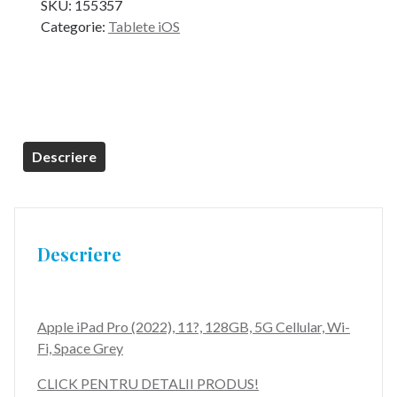
SKU:
155357
a
este:
Categorie:
Tablete iOS
fost:
5.899,99 lei.
6.179,99 lei.
Descriere
Descriere
Apple iPad Pro (2022), 11?, 128GB, 5G Cellular, Wi-
Fi, Space Grey
CLICK PENTRU DETALII PRODUS!