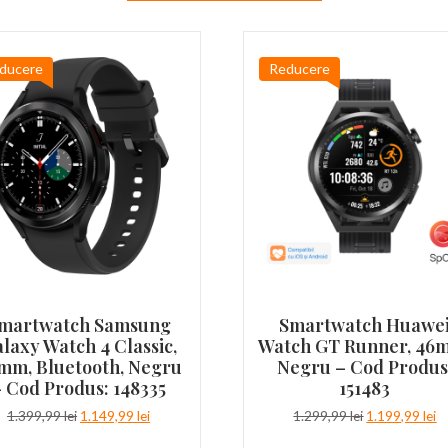
ducere
Reducere
martwatch Samsung
Smartwatch Huawe
laxy Watch 4 Classic,
Watch GT Runner, 46
mm, Bluetooth, Negru
Negru – Cod Produs
 Cod Produs: 148335
151483
Prețul
Prețul
Prețul
Pr
1.399,99
lei
1.149,99
lei
1.299,99
lei
1.199,99
lei
inițial
curent
inițial
c