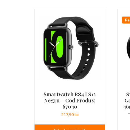
Re
Smartwatch RS4 LS12
S
Negru – Cod Produs:
Ga
67040
46
–
217,90
lei