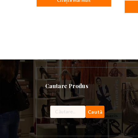
Citește mai mult
Cautare Produs
Caută
după: