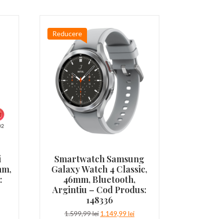
Reducere
i
Smartwatch Samsung
mm,
Galaxy Watch 4 Classic,
:
46mm, Bluetooth,
Argintiu – Cod Produs:
148336
ețul
urent
Prețul
Prețul
1.599,99
lei
1.149,99
lei