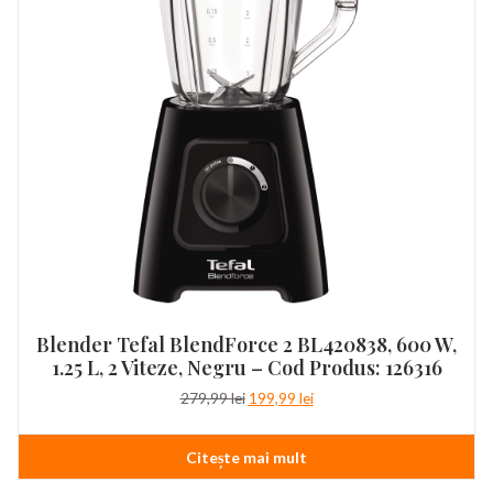
Blender Tefal BlendForce 2 BL420838, 600 W,
1.25 L, 2 Viteze, Negru – Cod Produs: 126316
Prețul
Prețul
279,99
lei
199,99
lei
inițial
curent
a
este:
Citește mai mult
fost:
199,99 lei.
279,99 lei.