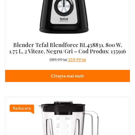
Blender Tefal Blendforce BL438831, 800 W,
1.75 L, 2 Viteze, Negru/Gri – Cod Produs: 135916
Prețul
Prețul
389,99
lei
319,99
lei
inițial
curent
a
este:
Citește mai mult
fost:
319,99 lei.
389,99 lei.
Reducere