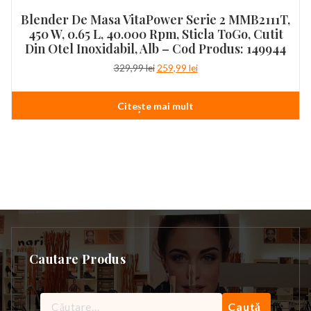
Blender De Masa VitaPower Serie 2 MMB2111T,
450 W, 0.65 L, 40.000 Rpm, Sticla ToGo, Cutit
Din Otel Inoxidabil, Alb – Cod Produs: 149944
Prețul
Prețul
329,99
lei
259,99
lei
inițial
curent
a
este:
Citește mai mult
fost:
259,99 lei.
329,99 lei.
Cautare Produs
Caută