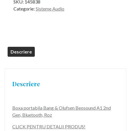
SKU:
145838
a
este:
Categorie:
Sisteme Audio
fost:
1.199,99 lei.
1.349,99 lei.
Descriere
Descriere
Boxa portabila Bang & Olufsen Beosound A1 2nd
Gen, Bluetooth, Roz
CLICK PENTRU DETALII PRODUS!