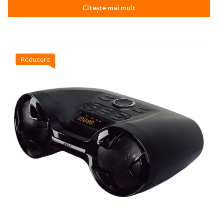
Citește mai mult
fost:
99,99 lei.
109,99 lei.
Reducere