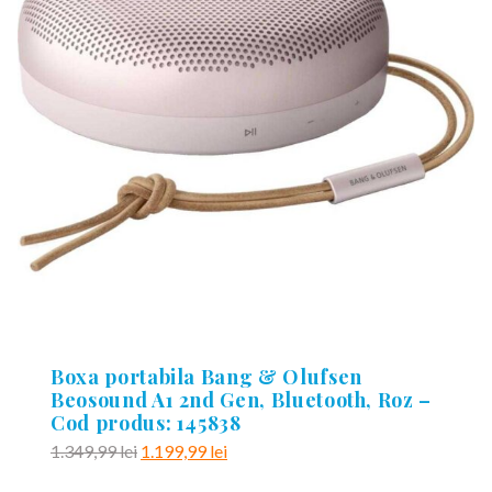
Boxa portabila Bang & Olufsen
Beosound A1 2nd Gen, Bluetooth, Roz –
Cod produs: 145838
Prețul
Prețul
1.349,99
lei
1.199,99
lei
inițial
curent