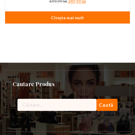
Prețul
Prețul
699,99
lei
349,99
lei
inițial
curent
a
este:
Citește mai mult
fost:
349,99 lei.
699,99 lei.
Cautare Produs
Caută
după: