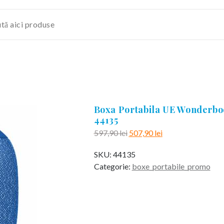
Boxa Portabila UE Wonderbo
44135
Prețul
Prețul
597,90
lei
507,90
lei
inițial
curent
SKU:
44135
a
este:
Categorie:
boxe_portabile_promo
fost:
507,90 lei.
597,90 lei.