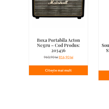
Boxa Portabila Acton
Negru – Cod Produs:
Sou
203436
S
Prețul
Prețul
960,90
lei
816,90
lei
inițial
curent
a
este:
Citește mai mult
fost:
816,90 lei.
960,90 lei.