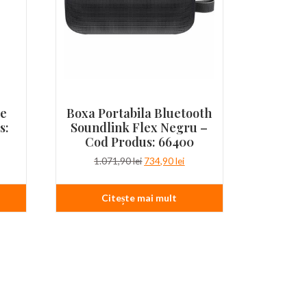
ce
Boxa Portabila Bluetooth
s:
Soundlink Flex Negru –
Cod Produs: 66400
țul
Prețul
Prețul
1.071,90
lei
734,90
lei
ent
inițial
curent
e:
a
este:
Citește mai mult
90 lei.
fost:
734,90 lei.
1.071,90 lei.