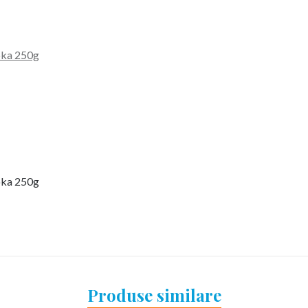
oka 250g
oka 250g
Produse similare