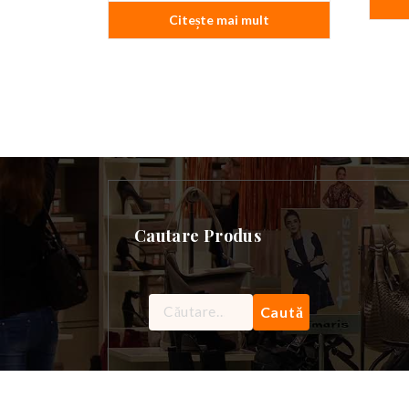
Citește mai mult
Cautare Produs
Caută
după: