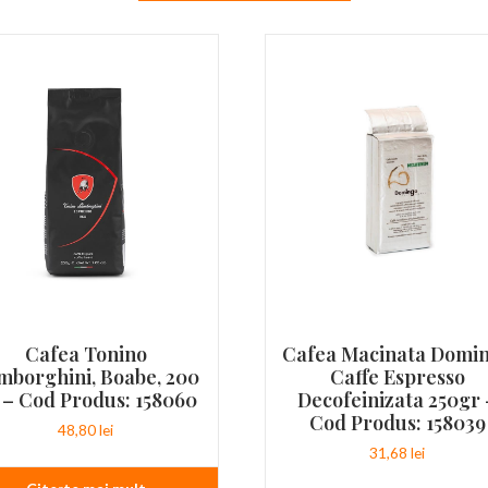
Cafea Tonino
Cafea Macinata Domi
mborghini, Boabe, 200
Caffe Espresso
 – Cod Produs: 158060
Decofeinizata 250gr 
Cod Produs: 158039
48,80
lei
31,68
lei