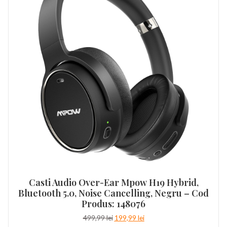
Casti Audio Over-Ear Mpow H19 Hybrid,
Bluetooth 5.0, Noise Cancelling, Negru – Cod
Produs: 148076
Prețul
Prețul
499,99
lei
199,99
lei