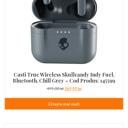
Casti True Wireless Skullcandy Indy Fuel,
Bluetooth, Chill Grey – Cod Produs: 145599
Prețul
Prețul
499,00
lei
369,99
lei
inițial
curent
a
este:
Citește mai mult
fost:
369,99 lei.
499,00 lei.