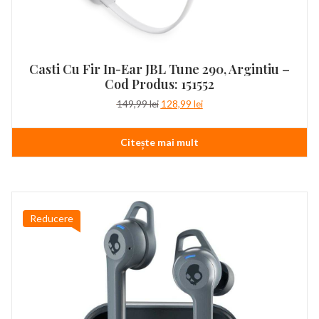
Casti Cu Fir In-Ear JBL Tune 290, Argintiu –
Cod Produs: 151552
Prețul
Prețul
149,99
lei
128,99
lei
inițial
curent
a
este:
Citește mai mult
fost:
128,99 lei.
149,99 lei.
Reducere