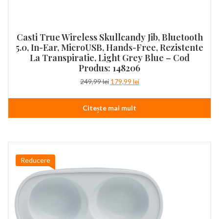
Casti True Wireless Skullcandy Jib, Bluetooth
5.0, In-Ear, MicroUSB, Hands-Free, Rezistente
La Transpiratie, Light Grey Blue – Cod
Produs: 148206
Prețul
Prețul
249,99
lei
179,99
lei
inițial
curent
a
este:
Citește mai mult
fost:
179,99 lei.
249,99 lei.
Reducere