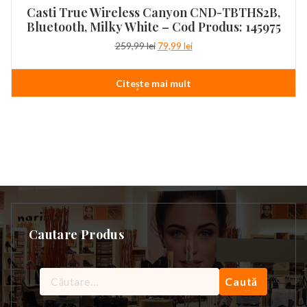
Casti True Wireless Canyon CND-TBTHS2B,
Bluetooth, Milky White – Cod Produs: 145975
Prețul
Prețul
259,99
lei
79,99
lei
inițial
curent
a
este:
Citește mai mult
fost:
79,99 lei.
259,99 lei.
Cautare Produs
Caută
după: