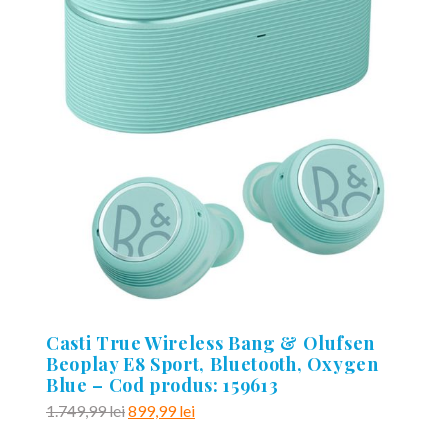
Casti True Wireless Bang & Olufsen
Beoplay E8 Sport, Bluetooth, Oxygen
Blue – Cod produs: 159613
Prețul
Prețul
1.749,99
lei
899,99
lei
inițial
curent