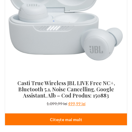
Casti True Wireless JBL LIVE Free NC+,
Bluetooth 5.1, Noise Cancelling, Google
Assistant, Alb – Cod Produs: 150883
Prețul
Prețul
1.099,99
lei
499,99
lei
inițial
curent
a
este:
Citește mai mult
fost:
499,99 lei.
1.099,99 lei.