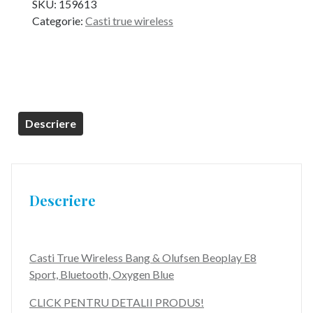
SKU:
159613
a
este:
Categorie:
Casti true wireless
fost:
899,99 lei.
1.749,99 lei.
Descriere
Descriere
Casti True Wireless Bang & Olufsen Beoplay E8
Sport, Bluetooth, Oxygen Blue
CLICK PENTRU DETALII PRODUS!