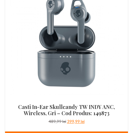
Casti In-Ear Skullcandy TW INDY ANC,
Wireless, Gri – Cod Produs: 149873
Prețul
Prețul
489,99
lei
399,99
lei
inițial
curent
a
este: