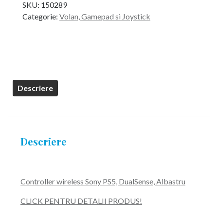
SKU:
150289
a
este:
Categorie:
Volan, Gamepad si Joystick
fost:
359,99 lei.
369,99 lei.
Descriere
Descriere
Controller wireless Sony PS5, DualSense, Albastru
CLICK PENTRU DETALII PRODUS!