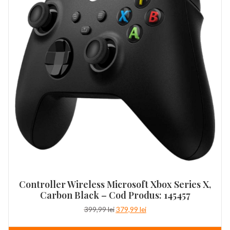
Controller Wireless Microsoft Xbox Series X,
Carbon Black – Cod Produs: 145457
Prețul
Prețul
399,99
lei
379,99
lei
inițial
curent
a
este: