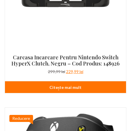
Carcasa Incarcare Pentru Nintendo Switch
HyperX Clutch, Negru – Cod Produs: 148926
Prețul
Prețul
299,99
lei
229,99
lei
inițial
curent
a
este:
Citește mai mult
fost:
229,99 lei.
299,99 lei.
Reducere