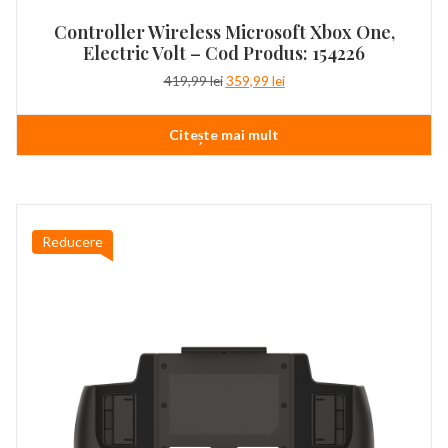
Controller Wireless Microsoft Xbox One,
Electric Volt – Cod Produs: 154226
Prețul
Prețul
419,99
lei
359,99
lei
inițial
curent
a
este:
Citește mai mult
fost:
359,99 lei.
419,99 lei.
Reducere