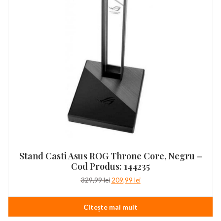
Stand Casti Asus ROG Throne Core, Negru –
Cod Produs: 144235
Prețul
Prețul
329,99
lei
209,99
lei
inițial
curent
a
este:
Citește mai mult
fost:
209,99 lei.
329,99 lei.