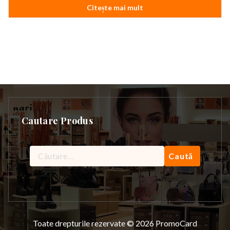
Citește mai mult
fost:
379,99 lei.
399,99 lei.
Cautare Produs
Caută
după:
Toate drepturile rezervate © 2026 PromoCard