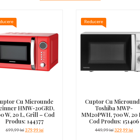
ducere
Reducere
uptor Cu Microunde
Cuptor Cu Micround
einner HMW-20GRD,
Toshiba MWP-
0 W, 20 L, Grill – Cod
MM20PWH, 700 W, 20 
Produs: 144377
Cod Produs: 151406
Prețul
Prețul
Prețul
Pre
699,99
lei
379,99
lei
449,99
lei
329,99
lei
inițial
curent
inițial
cur