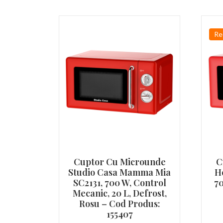
Re
Cuptor Cu Microunde
C
Studio Casa Mamma Mia
H
SC2131, 700 W, Control
70
Mecanic, 20 L, Defrost,
Rosu – Cod Produs:
155407