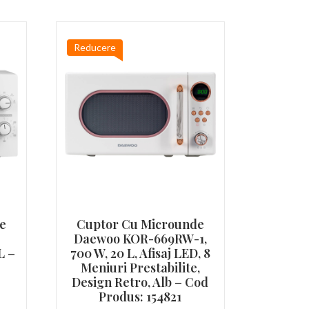
Reducere
e
Cuptor Cu Microunde
Daewoo KOR-669RW-1,
L –
700 W, 20 L, Afisaj LED, 8
Meniuri Prestabilite,
Design Retro, Alb – Cod
țul
Produs: 154821
ent