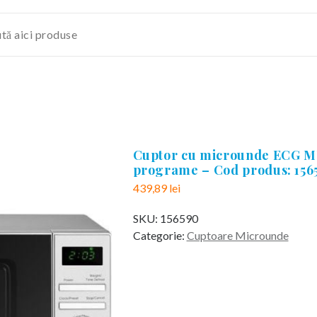
Cuptor cu microunde ECG MT
programe – Cod produs: 156
439,89
lei
SKU:
156590
Categorie:
Cuptoare Microunde