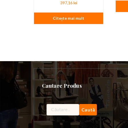
397,16
lei
Citește mai mult
Cautare Produs
Caută
după: