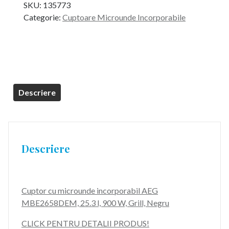
SKU:
135773
a
este:
Categorie:
Cuptoare Microunde Incorporabile
fost:
3.199,99 lei.
3.899,99 lei.
Descriere
Descriere
Cuptor cu microunde incorporabil AEG
MBE2658DEM, 25.3 l, 900 W, Grill, Negru
CLICK PENTRU DETALII PRODUS!