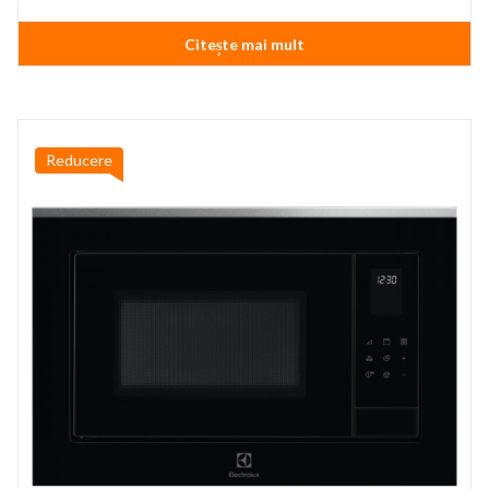
inițial
curent
a
este:
Citește mai mult
fost:
849,99 lei.
1.099,99 lei.
Reducere