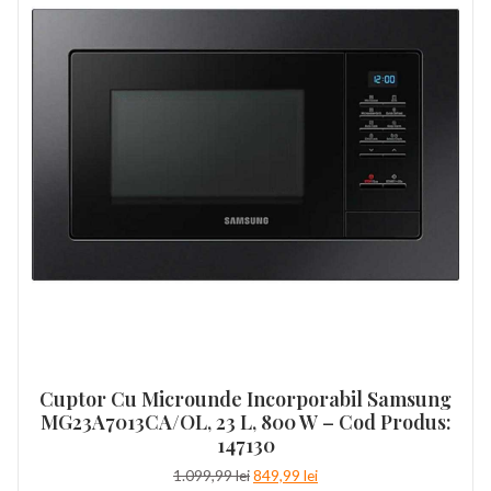
Cuptor Cu Microunde Incorporabil Samsung
MG23A7013CA/OL, 23 L, 800 W – Cod Produs:
147130
Prețul
Prețul
1.099,99
lei
849,99
lei