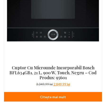
Cuptor Cu Microunde Incorporabil Bosch
BFL634GB1, 21 L, 900 W, Touch, Negru – Cod
Produs: 95601
Prețul
Prețul
3.349,99
lei
2.849,99
lei
inițial
curent
a
este:
Citește mai mult
fost:
2.849,99 lei.
3.349,99 lei.