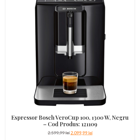
Espressor Bosch VeroCup 100, 1300 W, Negru
– Cod Produs: 121109
Prețul
Prețul
2.599,99
lei
2.099,99
lei
inițial
curent