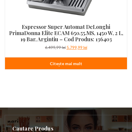
Espressor Super Automat DeLonghi
PrimaDonna Elite ECAM 650.55.MS, 1450 W, 2 L,
19 Bar, Argintiu – Cod Produs: 136403
Prețul
Prețul
6.499,99
lei
5.799,99
lei
inițial
curent
a
este:
Citește mai mult
fost:
5.799,99 lei.
6.499,99 lei.
Cautare Produs