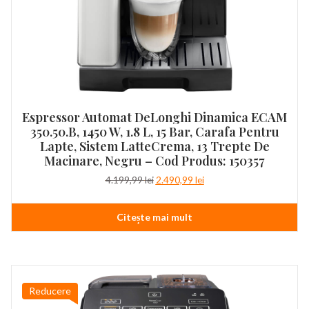
Espressor Automat DeLonghi Dinamica ECAM
350.50.B, 1450 W, 1.8 L, 15 Bar, Carafa Pentru
Lapte, Sistem LatteCrema, 13 Trepte De
Macinare, Negru – Cod Produs: 150357
Prețul
Prețul
4.199,99
lei
2.490,99
lei
inițial
curent
a
este:
Citește mai mult
fost:
2.490,99 lei.
4.199,99 lei.
Reducere