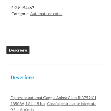
inițial
curent
SKU:
154467
a
este:
Categorie:
Automate de cafea
fost:
1.999,99 lei.
2.899,99 lei.
Descriere
Descriere
Espressor automat Gaggia Anima Class RI8759/01,
1850 W, 1.8 L, 15 bar, Carafa pentru lapte integrata
0.5 L, Argintiu