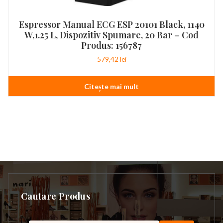
Espressor Manual ECG ESP 20101 Black, 1140
W,1.25 L, Dispozitiv Spumare, 20 Bar – Cod
Produs: 156787
579,42
lei
Citește mai mult
Cautare Produs