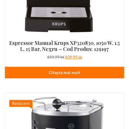
Espressor Manual Krups XP320830, 1050 W, 1.5
L, 15 Bar, Negru – Cod Produs: 129197
Prețul
Prețul
659,99
lei
409,99
lei
inițial
curent
a
este:
Citește mai mult
fost:
409,99 lei.
659,99 lei.
Reducere