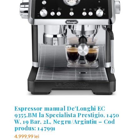
Espressor manual De’Longhi EC
9355.BM la Specialista Prestigio, 1450
W, 19 Bar, 2L, Negru/Argintiu – Cod
produs: 147991
4.999,99
lei