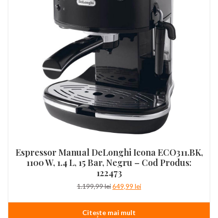
Espressor Manual DeLonghi Icona ECO311.BK,
1100 W, 1.4 L, 15 Bar, Negru – Cod Produs:
122473
Prețul
Prețul
1.199,99
lei
649,99
lei
inițial
curent
a
este:
Citește mai mult
fost:
649,99 lei.