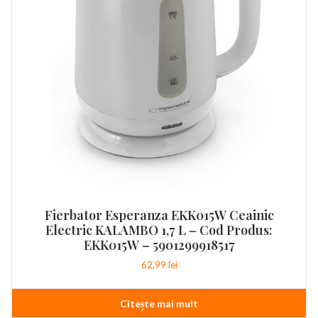
Fierbator Esperanza EKK015W Ceainic
Electric KALAMBO 1,7 L – Cod Produs:
EKK015W – 5901299918517
62,99
lei
Citește mai mult