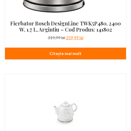
Fierbator Bosch DesignLine TWK5P480, 2400
W, 1.7 L, Argintiu – Cod Produs: 141802
Prețul
Prețul
319,99
lei
259,99
lei
inițial
curent
a
este:
Citește mai mult
fost:
259,99 lei.
319,99 lei.