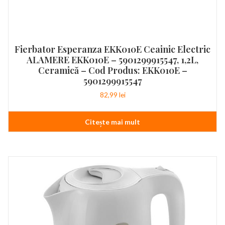
Fierbator Esperanza EKK010E Ceainic Electric
ALAMERE EKK010E – 5901299915547, 1,2L,
Ceramică – Cod Produs: EKK010E –
5901299915547
82,99
lei
Citește mai mult