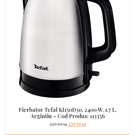
Fierbator Tefal KI150D30, 2400 W, 1.7 L,
Argintiu – Cod Produs: 113356
Prețul
Prețul
229,99
lei
139,99
lei
inițial
curent