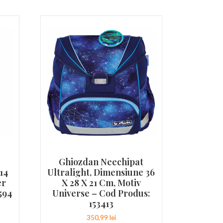
,
Ghiozdan Neechipat
14
Ultralight, Dimensiune 36
er
X 28 X 21 Cm, Motiv
594
Universe – Cod Produs:
153413
350,99
lei