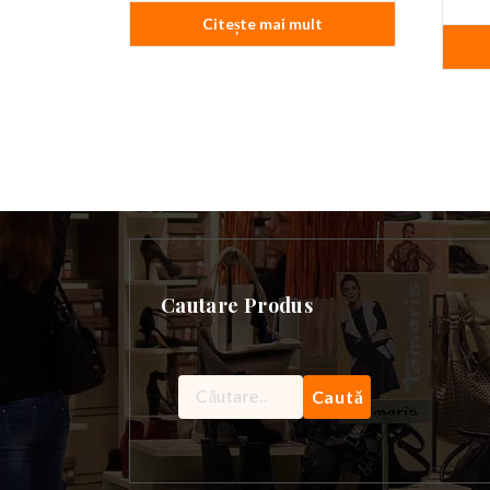
Citește mai mult
Cautare Produs
Caută
după: