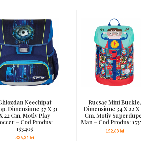
Ghiozdan Neechipat
Rucsac Mini Buckle
op, Dimensiune 37 X 31
Dimensiune 34 X 22 X 
X 22 Cm, Motiv Play
Cm, Motiv Superdup
occer – Cod Produs:
Man – Cod Produs: 153
153405
152,68
lei
336,31
lei