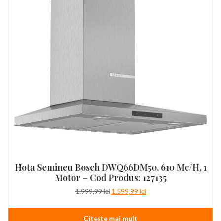
Hota Semineu Bosch DWQ66DM50, 610 Mc/h, 1
Motor – Cod Produs: 127135
Prețul
Prețul
1.999,99
lei
1.599,99
lei
inițial
curent
a
este:
Citește mai mult
fost:
1.599,99 lei.