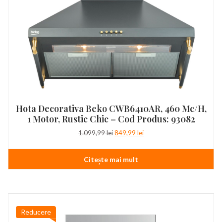
Hota Decorativa Beko CWB6410AR, 460 Mc/h,
1 Motor, Rustic Chic – Cod Produs: 93082
Prețul
Prețul
1.099,99
lei
849,99
lei
inițial
curent
a
este:
Citește mai mult
fost:
849,99 lei.
1.099,99 lei.
Reducere