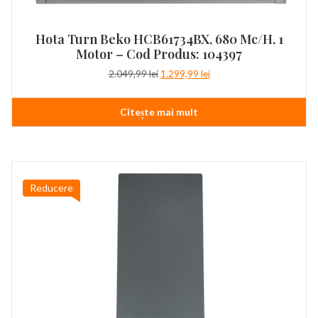
Hota Turn Beko HCB61734BX, 680 Mc/h, 1
Motor – Cod Produs: 104397
Prețul
Prețul
2.049,99
lei
1.299,99
lei
inițial
curent
a
este:
Citește mai mult
fost:
1.299,99 lei.
2.049,99 lei.
Reducere