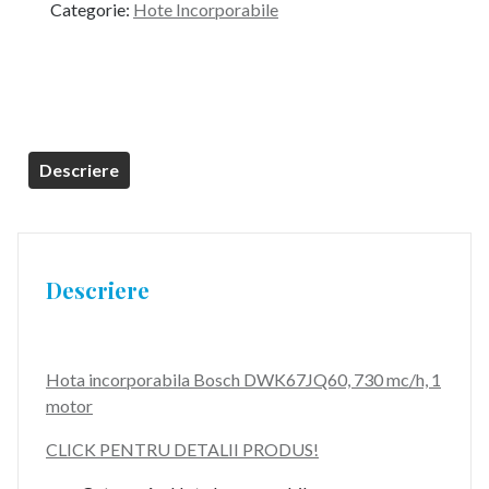
Categorie:
Hote Incorporabile
fost:
3.399,99 lei.
3.799,99 lei.
Descriere
Descriere
Hota incorporabila Bosch DWK67JQ60, 730 mc/h, 1
motor
CLICK PENTRU DETALII PRODUS!