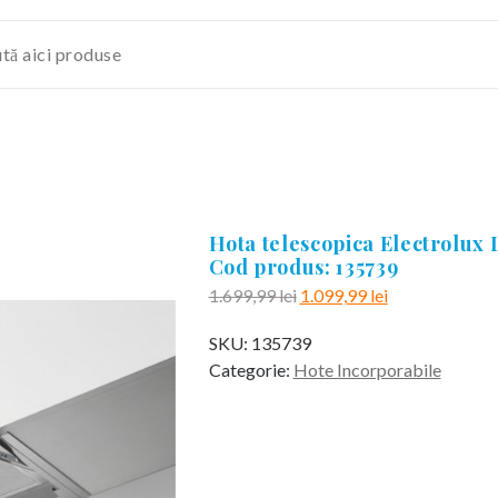
Hota telescopica Electrolux
Cod produs: 135739
Prețul
Prețul
1.699,99
lei
1.099,99
lei
inițial
curent
SKU:
135739
a
este:
Categorie:
Hote Incorporabile
fost:
1.099,99 lei.
1.699,99 lei.