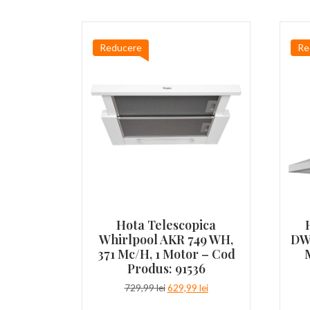
Reducere
Re
Hota Telescopica
Whirlpool AKR 749 WH,
DW
371 Mc/h, 1 Motor – Cod
Produs: 91536
Prețul
Prețul
729,99
lei
629,99
lei
inițial
curent