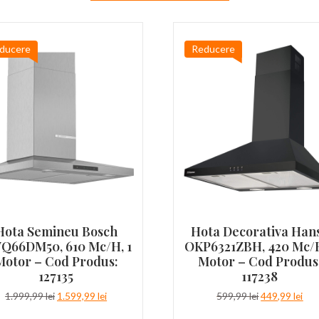
ducere
Reducere
Hota Semineu Bosch
Hota Decorativa Han
Q66DM50, 610 Mc/h, 1
OKP6321ZBH, 420 Mc/h
Motor – Cod Produs:
Motor – Cod Produs
127135
117238
Prețul
Prețul
Prețul
Pre
1.999,99
lei
1.599,99
lei
599,99
lei
449,99
lei
inițial
curent
inițial
cur