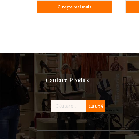
a
este:
Citește mai mult
fost:
629,99 lei.
729,99 lei.
Cautare Produs
Caută
după: