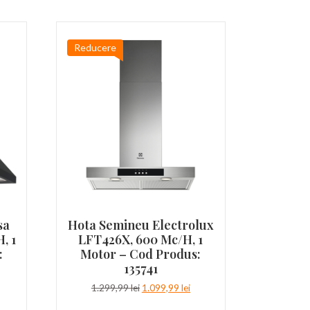
Reducere
sa
Hota Semineu Electrolux
, 1
LFT426X, 600 Mc/h, 1
:
Motor – Cod Produs:
135741
țul
Prețul
Prețul
1.299,99
lei
1.099,99
lei
ent
inițial
curent