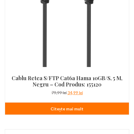
Cablu Retea S/FTP Cat6a Hama 10GB/s, 5 M,
Negru – Cod Produs: 155120
Prețul
Prețul
79,99
lei
34,99
lei
inițial
curent
a
este:
Citește mai mult
fost:
34,99 lei.
79,99 lei.