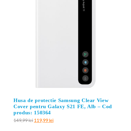
Husa de protectie Samsung Clear View
Cover pentru Galaxy S21 FE, Alb – Cod
produs: 150364
Prețul
Prețul
149,99
lei
119,99
lei
inițial
curent