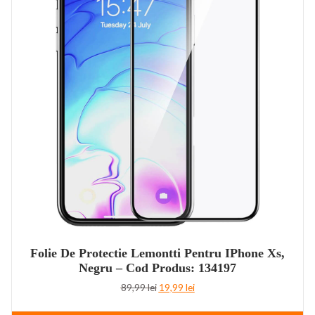
Folie De Protectie Lemontti Pentru IPhone Xs,
Negru – Cod Produs: 134197
Prețul
Prețul
89,99
lei
19,99
lei
inițial
curent
a
este: