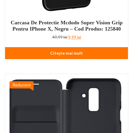
Carcasa De Protectie Mcdodo Super Vision Grip
Pentru IPhone X, Negru – Cod Produs: 125840
Prețul
Prețul
49,99
lei
9,99
lei
inițial
curent
a
este:
Citește mai mult
fost:
9,99 lei.
49,99 lei.
Reducere