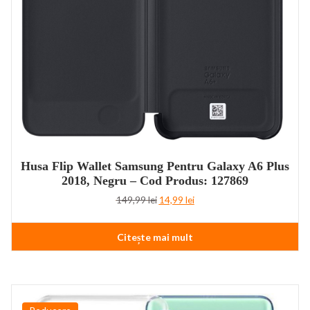
Husa Flip Wallet Samsung Pentru Galaxy A6 Plus
2018, Negru – Cod Produs: 127869
Prețul
Prețul
149,99
lei
14,99
lei
inițial
curent
a
este:
Citește mai mult
fost:
14,99 lei.
149,99 lei.