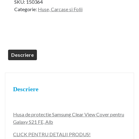
SKU:
150364
a
este:
Categorie:
Huse, Carcase si Folii
fost:
119,99 lei.
149,99 lei.
Descriere
Descriere
Husa de protectie Samsung Clear View Cover pentru
Galaxy S21 FE, Alb
CLICK PENTRU DETALII PRODUS!